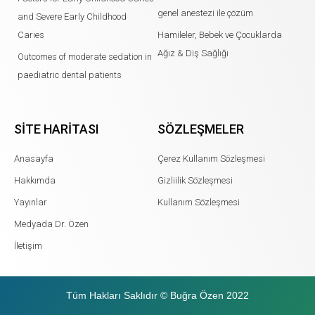
genel anestezi ile çözüm
and Severe Early Childhood
Caries
Hamileler, Bebek ve Çocuklarda
Ağız & Diş Sağlığı
Outcomes of moderate sedation in
paediatric dental patients
SITE HARITASI
SÖZLEŞMELER
Anasayfa
Çerez Kullanım Sözleşmesi
Hakkımda
Gizliilik Sözleşmesi
Yayınlar
Kullanım Sözleşmesi
Medyada Dr. Özen
İletişim
Tüm Hakları Saklıdır © Buğra Özen 2022