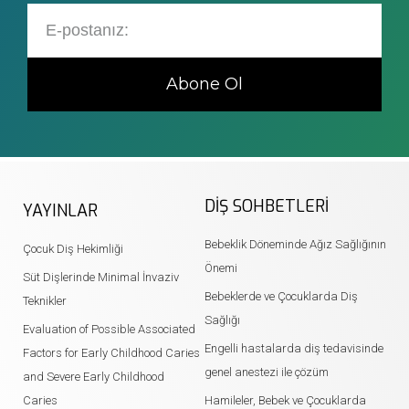
Abone Ol
DIŞ SOHBETLERI
YAYINLAR
Bebeklik Döneminde Ağız Sağlığının
Çocuk Diş Hekimliği
Önemi
Süt Dişlerinde Minimal İnvaziv
Bebeklerde ve Çocuklarda Diş
Teknikler
Sağlığı
Evaluation of Possible Associated
Engelli hastalarda diş tedavisinde
Factors for Early Childhood Caries
genel anestezi ile çözüm
and Severe Early Childhood
Caries
Hamileler, Bebek ve Çocuklarda